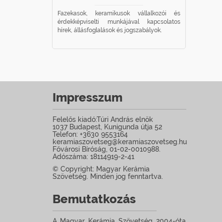
Fazekasok, keramikusok vállalkozói és
smerése
érdekképviselti munkájával kapcsolatos
megértése és
hírek, állásfoglalások és jogszabályok.
ámára.
Impresszum
Felelős kiadó:Túri András elnök
1037 Budapest, Kunigunda útja 52
Telefon: +3630 9553164
keramiaszovetseg@keramiaszovetseg.hu
Fővárosi Bíróság, 01-02-0010988.
Adószáma: 18114919-2-41
© Copyright: Magyar Kerámia
Szövetség. Minden jog fenntartva.
Bemutatkozás
A Magyar Kerámia Szövetség 2004-óta