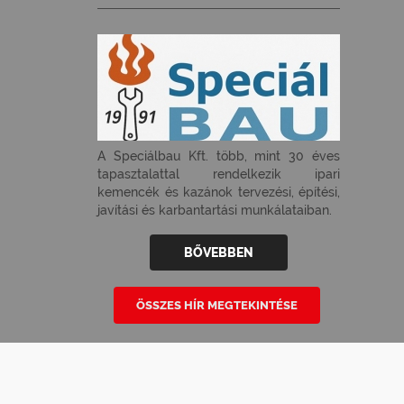
A Speciálbau Kft. több, mint 30 éves
tapasztalattal rendelkezik ipari
kemencék és kazánok tervezési, építési,
javítási és karbantartási munkálataiban.
BŐVEBBEN
ÖSSZES HÍR MEGTEKINTÉSE
MEGJELENT