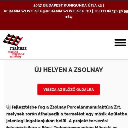
1037. BUDAPEST KUNIGUNDA ÚTJA 52 |
KERAMIASZOVETSEG@KERAMIASZOVETSEG.HU | TELEFON +36 30 95
164
T
n
ÚJ HELYEN A ZSOLNAY
VISSZA AZ ELŐZŐ OLDALRA
Új fejlesztésbe fog a Zsolnay Porcelánmanufaktúra Zrt.
melynek során áthelyezik a termelést egy másik épületbe
jelenlegi ingatlanjukon belül. A projekt tervezési
folyamataiban a Pécsi Tudományegyetem Műszaki és