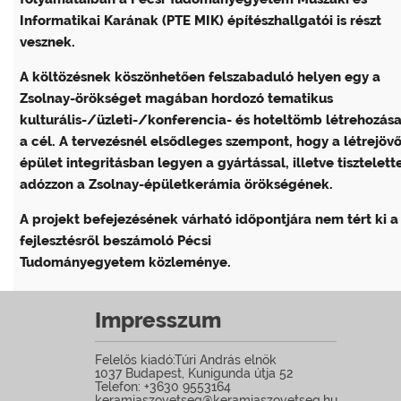
Informatikai Karának (PTE MIK) építészhallgatói is részt
vesznek.
A költözésnek köszönhetően felszabaduló helyen egy a
Zsolnay-örökséget magában hordozó tematikus
kulturális-/üzleti-/konferencia- és hoteltömb létrehozás
a cél. A tervezésnél elsődleges szempont, hogy a létrejöv
épület integritásban legyen a gyártással, illetve tisztelett
adózzon a Zsolnay-épületkerámia örökségének.
A projekt befejezésének várható időpontjára nem tért ki a
fejlesztésről beszámoló Pécsi
Tudományegyetem közleménye.
Impresszum
Felelős kiadó:Túri András elnök
1037 Budapest, Kunigunda útja 52
Telefon: +3630 9553164
keramiaszovetseg@keramiaszovetseg.hu